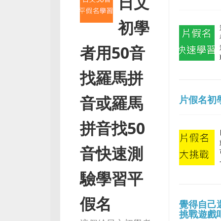
日文
初學
者用50音
找羅馬拼
音或羅馬
片假名初
拼音找50
音快速測
驗學習平
假名
覺得自己
挑戰遊戲