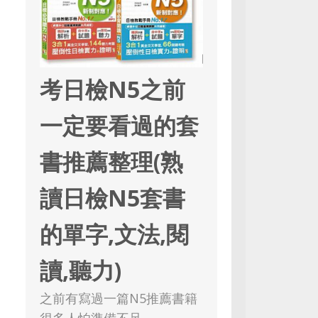
考日檢N5之前
一定要看過的套
書推薦整理(熟
讀日檢N5套書
的單字,文法,閱
讀,聽力)
之前有寫過一篇N5推薦書籍
很多人怕準備不足