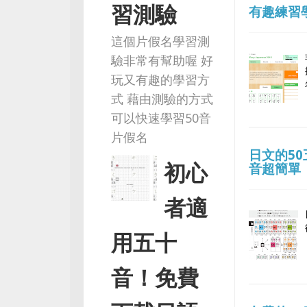
習測驗
有趣練習
這個片假名學習測
驗非常有幫助喔 好
玩又有趣的學習方
式 藉由測驗的方式
可以快速學習50音
片假名
日文的5
初心
音超簡單
者適
用五十
音！免費