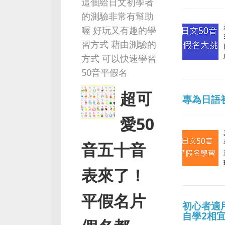
這個給日文初學者
的測驗非常有幫助
喔 好玩又有趣的學
習方式 藉由測驗的
方式 可以快速學習
50音平假名
超可
專為日語
愛50
音五十音
表來了！
平假名片
初心者適
自學2相