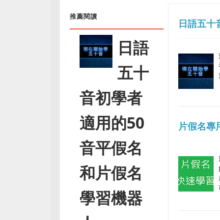
推薦閱讀
日語五十
日語
五十
音初學者
適用的50
片假名專
音平假名
和片假名
學習機器