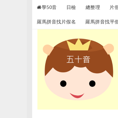
50音快速學習
學50音
日檢
總整理
片
羅馬拼音找片假名
羅馬拼音找平