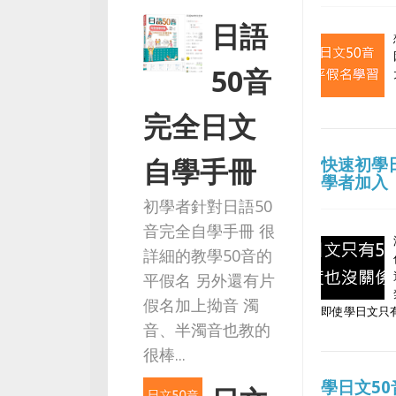
日語
50音
完全日文
自學手冊
快速初學日
學者加入
初學者針對日語50
音完全自學手冊 很
詳細的教學50音的
平假名 另外還有片
假名加上拗音 濁
即使學日文只
音、半濁音也教的
很棒...
學日文5