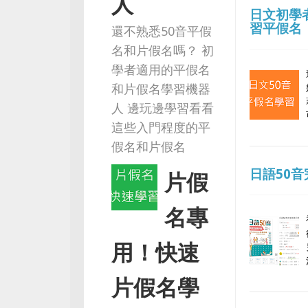
人
日文初學
習平假名
還不熟悉50音平假
名和片假名嗎？ 初
學者適用的平假名
和片假名學習機器
人 邊玩邊學習看看
這些入門程度的平
假名和片假名
日語50
片假
名專
用！快速
片假名學