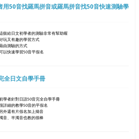
者用50音找羅馬拼音或羅馬拼音找50音快速測驗學
這個給日文初學者的測驗非常有幫助喔
好玩又有趣的學習方式
藉由測驗的方式
可以快速學習50音平假名
音完全日文自學手冊
初學者針對日語50音完全自學手冊
很詳細的教學50音的平假名
另外還有片假名加上拗音
濁音、半濁音也教的很棒