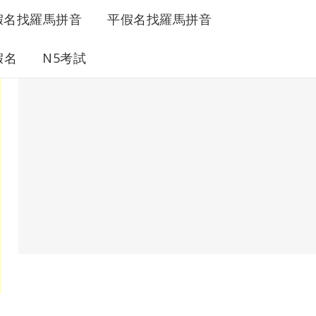
假名找羅馬拼音
平假名找羅馬拼音
假名
N5考試