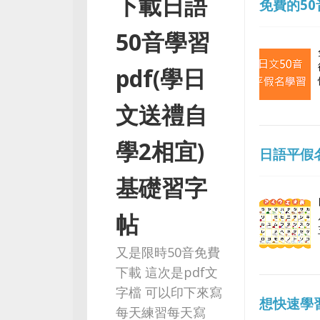
下載日語
免費的5
50音學習
pdf(學日
文送禮自
學2相宜)
日語平假名
基礎習字
帖
又是限時50音免費
下載 這次是pdf文
字檔 可以印下來寫
想快速學
每天練習每天寫