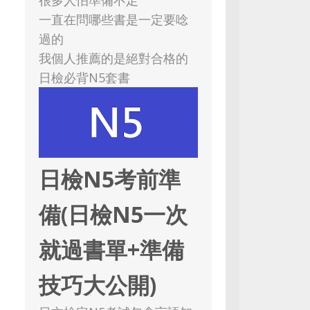
一直在問哪些書是一定要唸
過的
我個人推薦的是絕對合格的
日檢必背N5套書
日檢N5考前準
備(日檢N5一次
就過書單+準備
技巧大公開)