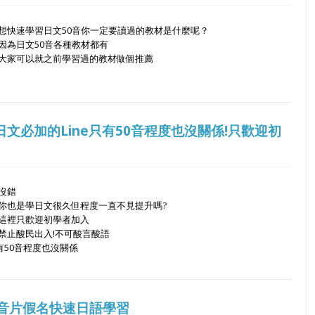
想快速學習日文50音你一定要讀過的教材是什麼呢？
因為日文50音各種教材都有
大家可以就之前學習過的教材做個推薦
文必加的Line只有50音程度也沒關係!只歡迎初
沒錯
你也是學日文很久但程度一直不見提升嗎?
這裡只歡迎初學者加入
禁止酸民出入!不可酸言酸語
有50音程度也沒關係
0音片假名快速日語學習