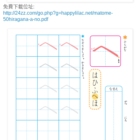
免費下載位址:
http://24zz.com/go.php?g=happylilac.net/matome-
50hiragana-a-no.pdf