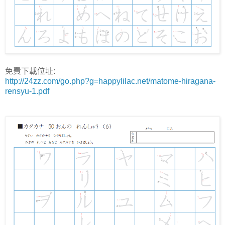
免費下載位址:
http://24zz.com/go.php?g=happylilac.net/matome-hiragana-
rensyu-1.pdf