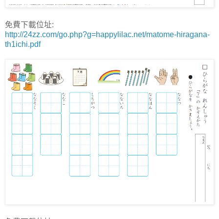
免費下載位址:
http://24zz.com/go.php?g=happylilac.net/matome-hiragana-
th1ichi.pdf