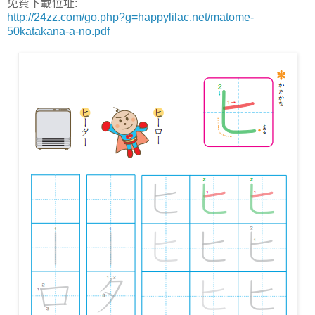
免費下載位址:
http://24zz.com/go.php?g=happylilac.net/matome-
50katakana-a-no.pdf