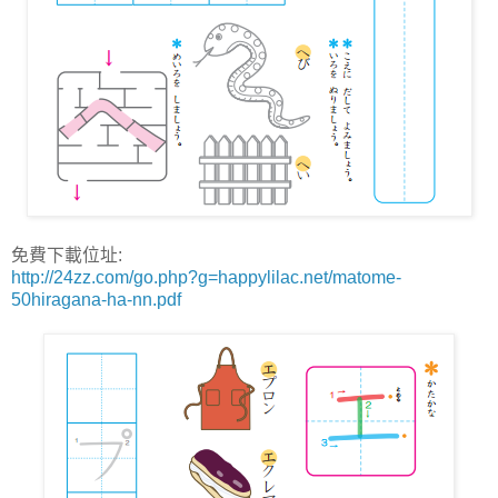
免費下載位址:
http://24zz.com/go.php?g=happylilac.net/matome-
50hiragana-ha-nn.pdf