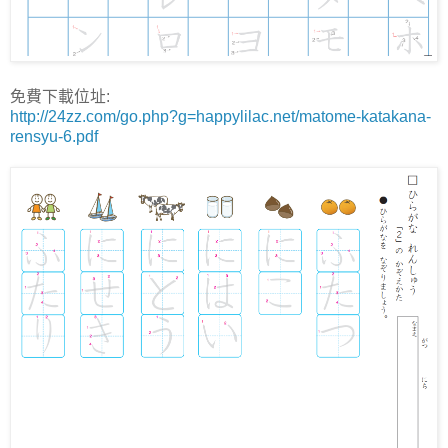
免費下載位址:
http://24zz.com/go.php?g=happylilac.net/matome-katakana-
rensyu-6.pdf