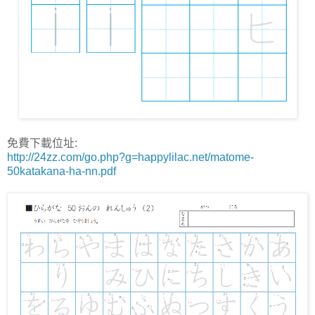
免費下載位址:
http://24zz.com/go.php?g=happylilac.net/matome-
50katakana-ha-nn.pdf