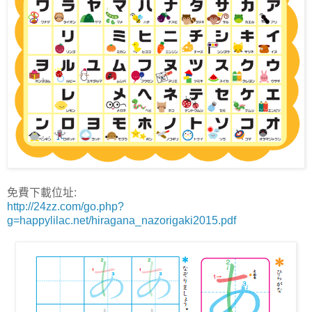
免費下載位址:
http://24zz.com/go.php?
g=happylilac.net/hiragana_nazorigaki2015.pdf