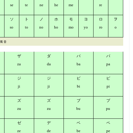
se
te
ne
he
me
re
ソ
ト
ノ
ホ
モ
ヨ
ロ
ヲ
so
to
no
ho
mo
yo
ro
o
 濁 音
ザ
ダ
バ
パ
za
da
ba
pa
ジ
ジ
ビ
ピ
bi
ji
ji
pi
ズ
ズ
ブ
プ
zu
zu
bu
pu
ゼ
デ
ベ
ペ
ze
de
be
pe