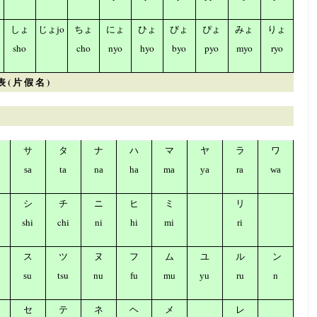
jo
しょ
じょ
ちょ
にょ
ひょ
びょ
ぴょ
みょ
りょ
sho
cho
nyo
hyo
byo
pyo
myo
ryo
 ( 片 假 名 )
サ
タ
ナ
ハ
マ
ヤ
ラ
ワ
sa
ta
na
ha
ma
ya
ra
wa
シ
チ
ニ
ヒ
ミ
リ
shi
chi
ni
hi
mi
ri
ス
ツ
ヌ
フ
ム
ユ
ル
ン
tsu
su
nu
fu
mu
yu
ru
n
セ
テ
ネ
ヘ
メ
レ