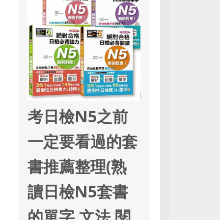
考日檢N5之前
一定要看過的套
書推薦整理(熟
讀日檢N5套書
的單字,文法,閱