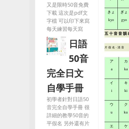
又是限時50音免費
下載 這次是pdf文
きょ
ぎょ
kyo
gyo
字檔 可以印下來寫
每天練習每天寫
五 十 音 音 韻 表
日語
片 假 名 - 清 音
50音
ア
カ
完全日文
a
ka
イ
キ
自學手冊
i
ki
初學者針對日語50
ウ
ク
音完全自學手冊 很
u
ku
詳細的教學50音的
平假名 另外還有片
エ
ケ