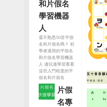
和片假名
學習機器
人
還不熟悉50音平假
名和片假名嗎？ 初
學者適用的平假名
和片假名學習機器
人 邊玩邊學習看看
這些入門程度的平
五 十 音 音 韻 表
假名和片假名
平 假 名 - 清 音
片假
あ
か
名專
a
ka