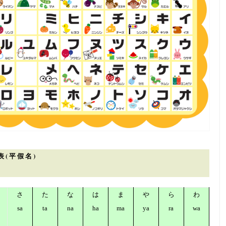
 ( 平 假 名 )
さ
た
な
は
ま
や
ら
わ
sa
ta
na
ha
ma
ya
ra
wa