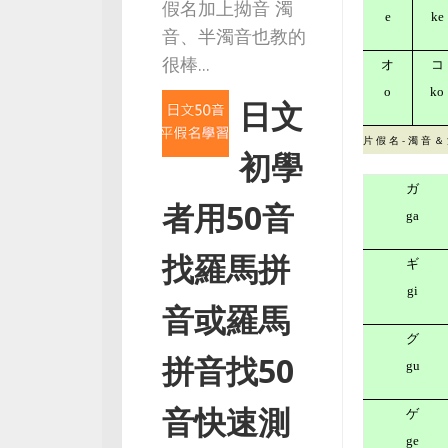
假名加上拗音 濁
e
ke
音、半濁音也教的
很棒...
オ
コ
o
ko
日文
片 假 名 - 濁 音 ＆
初學
ガ
者用50音
ga
找羅馬拼
ギ
gi
音或羅馬
グ
拼音找50
gu
音快速測
ゲ
ge