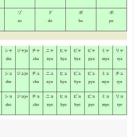
ゾ
ド
ボ
ポ
zo
do
bo
po
ja
シャ
ジャ
チャ
ニャ
ヒャ
ビャ
ピャ
ミャ
リャ
sha
cha
nya
hya
bya
pya
mya
rya
ju
シュ
ジュ
チュ
ニュ
ヒュ
ビュ
ピュ
ミュ
チュ
shu
chu
nyu
hyu
byu
pyu
myu
ryu
jo
ショ
ジョ
チョ
ニョ
ヒョ
ビョ
ピョ
ミョ
リョ
sho
cho
nyo
hyo
byo
pyo
myo
ryo