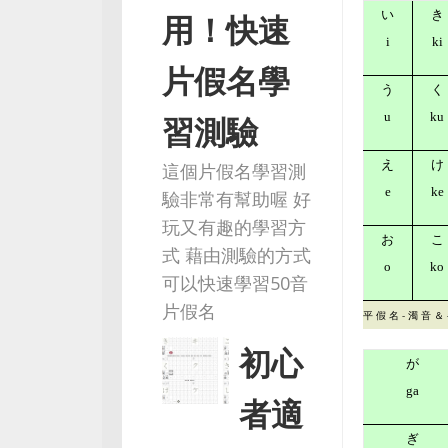
い
き
用！快速
i
ki
片假名學
う
く
u
ku
習測驗
え
け
這個片假名學習測
e
ke
驗非常有幫助喔 好
玩又有趣的學習方
お
こ
式 藉由測驗的方式
o
ko
可以快速學習50音
片假名
平 假 名 - 濁 音 ＆
初心
が
ga
者適
ぎ