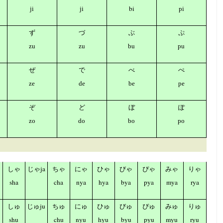
bi
ji
ji
pi
ず
づ
ぶ
ぷ
zu
zu
bu
pu
ぜ
で
べ
ぺ
ze
de
be
pe
ぞ
ど
ぼ
ぽ
zo
do
bo
po
ja
しゃ
じゃ
ちゃ
にゃ
ひゃ
びゃ
ぴゃ
みゃ
りゃ
sha
cha
nya
hya
bya
pya
mya
rya
ju
しゅ
じゅ
ちゅ
にゅ
ひゅ
びゅ
ぴゅ
みゅ
りゅ
shu
chu
nyu
hyu
byu
pyu
myu
ryu