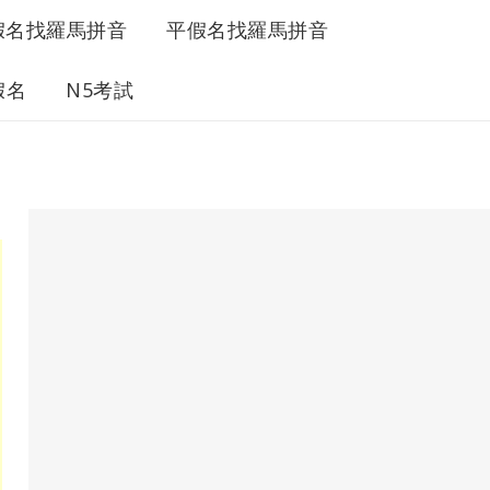
假名找羅馬拼音
平假名找羅馬拼音
假名
N5考試