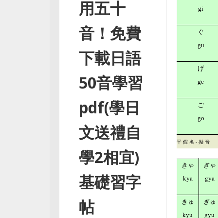
用五十
gi
音！免費
ぐ
gu
下載日語
げ
50音學習
ge
pdf(學日
ご
go
文送禮自
平 假 名 - 拗 音
學2相宜)
きゃ
ぎゃ
基礎習字
kya
gya
帖
きゅ
ぎゅ
kyu
gyu