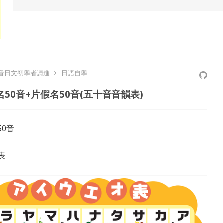
0音日文初學者請進
日語自學
50音+片假名50音(五十音音韻表)
50音
表