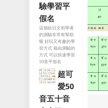
驗學習平
ゴ
假名
go
這個給日文初學者
片 假 名 - 拗 音
的測驗非常有幫助
キャ
ギャ
喔 好玩又有趣的學
kya
gya
習方式 藉由測驗的
方式 可以快速學習
キュ
ギュ
50音平假名
kyu
gyu
超可
キョ
ギョ
kyo
gyo
愛50
音五十音