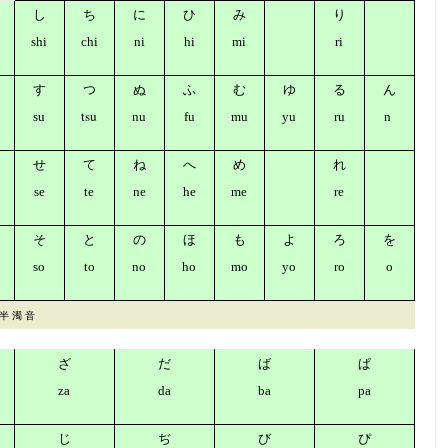
し
ち
に
ひ
み
り
shi
chi
ni
hi
mi
ri
す
つ
ぬ
ふ
む
ゆ
る
ん
tsu
su
nu
fu
mu
yu
ru
n
せ
て
ね
へ
め
れ
se
te
ne
he
me
re
そ
と
の
ほ
も
よ
ろ
を
so
to
no
ho
mo
yo
ro
o
 半 濁 音
ざ
だ
ば
ぱ
za
da
ba
pa
じ
ぢ
び
ぴ