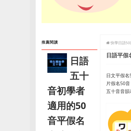
推薦閱讀
快學日語5
日語平假名
日語
五十
日文平假名
片假名50音
音初學者
五十音音韻
適用的50
音平假名