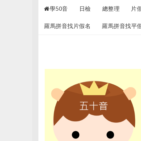
50音快速學習
學50音
日檢
總整理
片
羅馬拼音找片假名
羅馬拼音找平